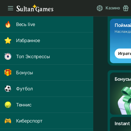
Казино
Весь live
Поймай
Наслажда
Избранное
Играт
Топ Экспрессы
Бонусы
Бонус
Футбол
Теннис
Киберспорт
Instan