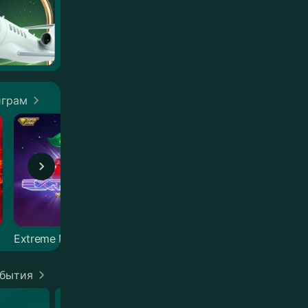
играм
Extreme Megaways
Hot Fruits 100
More Mag
бытия
ИТАЛИЯ. СЕРИЯ А
АНГЛИЯ.